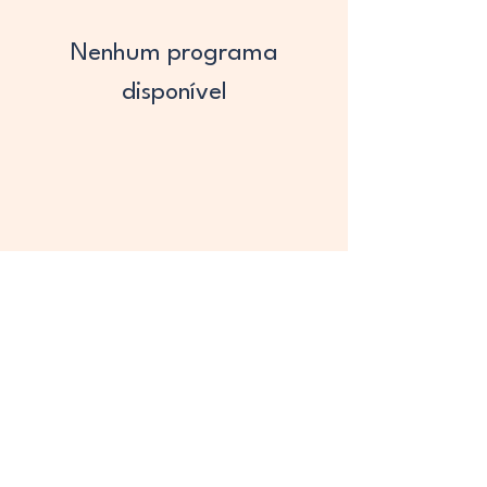
Nenhum programa
disponível
makatib@cip.edu.pt
©2026 Todos os direitos
reservados.